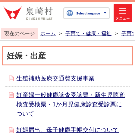
泉崎村公式ホームペ
Select language
現在のページ
ホーム
>
子育て・健康・福祉
>
子育
妊娠・出産
生殖補助医療交通費支援事業
妊産婦一般健康診査受診票・新生児聴覚
検査受検票・1か月児健康診査受診票に
ついて
妊娠届出、母子健康手帳交付について