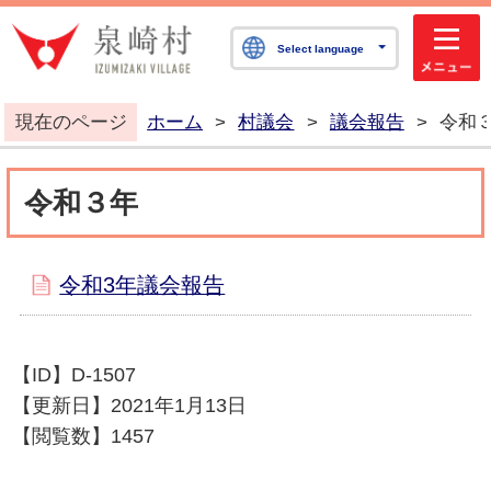
泉崎村公式ホームペ
Select language
現在のページ
ホーム
>
村議会
>
議会報告
>
令和
令和３年
令和3年議会報告
【ID】
D-1507
【更新日】
2021年1月13日
【閲覧数】
1457