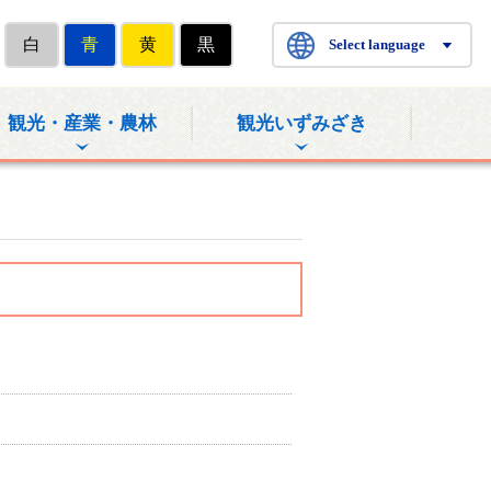
白
青
黄
黒
Select language
観光・産業・農林
観光いずみざき