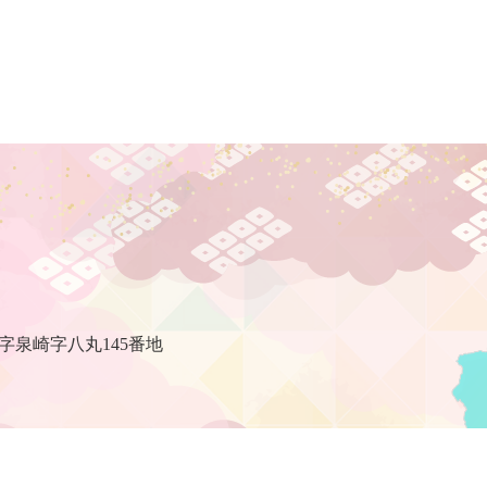
村
字泉崎字八丸145番地