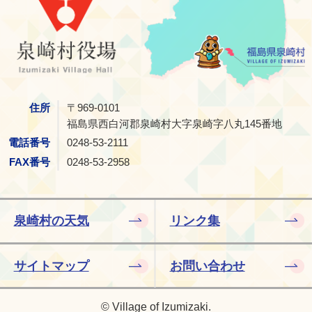
会 優勝！！『新人大会 2連覇！』
2026年2月24日
令和8年度村内統一クリーンアップ作戦について
2026年2月20日
泉崎村物価高騰対応地域商品券事業取扱事業者の募集に
住所
〒969-0101
ついて
福島県西白河郡泉崎村大字泉崎字八丸145番地
2026年2月1日
電話番号
0248-53-2111
物価高対応子育て応援手当について
FAX番号
0248-53-2958
2026年1月22日
損害調査結果の提供及び利用に関する協定を締結しまし
た
泉崎村の天気
リンク集
2025年12月17日
「泉崎村高齢者保健福祉計画・第10期介護保険事業計
画」策定のためのアンケート調査について
サイトマップ
お問い合わせ
2025年12月16日
史跡泉崎横穴に泉崎第一小学校6年生35名が見学
© Village of Izumizaki.