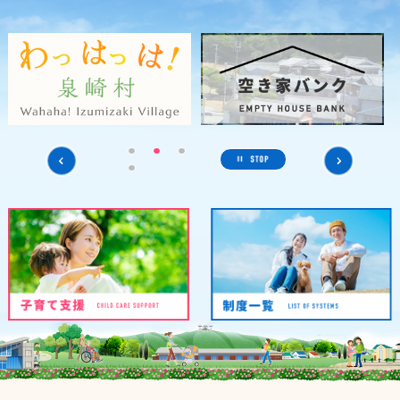
1
2
3
停止
Previous
Ne
4