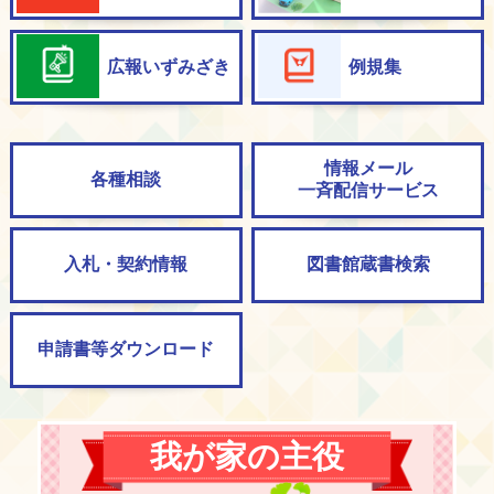
補者試験の実施について
2026年4月9日
広報いずみざき
例規集
令和8年度 所得証明書、課税（非課税）証明書の交付
開始日について
2026年4月6日
第30回チルドレン・カップ争奪児童ソフトボール大会
情報メール
各種相談
一斉配信サービス
2026年4月1日
泉崎村結婚新生活支援事業補助金
入札・契約情報
図書館蔵書検索
2026年3月30日
泉崎村住宅取得支援事業補助金
2026年3月27日
株式会社朝日ラバー様より卓球台2台を寄贈！！
申請書等ダウンロード
2026年3月19日
泉崎村空き家改修・除却等支援事業補助金
我が家の主役
2026年3月19日
泉崎村水害ハザードマップ