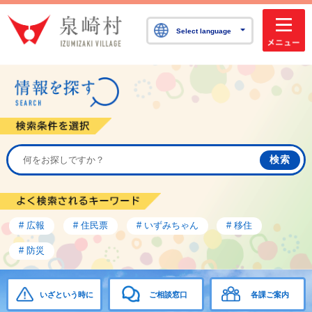
泉崎村公式ホームペ
Select language
情報を探す
検索条件を選
# 広報
# 住民票
# いずみちゃん
# 移住
# 防災
いざという時に
ご相談窓口
各課ご案内