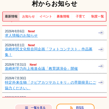
村からお知らせ
最新情報
お知らせ
イベント
募集情報
子育て
制度一覧
2026年8月6日
New!
求人情報のお知らせ
2026年8月1日
New!
泉崎村民文化祭合同企画「フォトコンテスト」作品募
集！
2026年7月31日
New!
泉崎村学力向上推進会議「教育講演会」開催
2026年7月30日
特定外来生物「クビアカツヤカミキリ」の早期発見にご
協力ください。
2026年7月27日
新しい農業委員会委員及び農地利用最適化推進委員につ
いて
RSS
一覧を見る