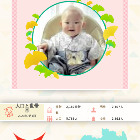
2026年3月18日
ごみ収集日カレンダー
2026年3月12日
第2次健康泉崎21計画・泉崎村食育推進計画・泉崎村自
殺対策計画
2026年3月4日
令和8年度アグリカレッジ福島 主催研修について（お
知らせ）
2026年3月3日
事故ゼロプラン啓発ポスター
2026年3月3日
農地法許可申請締め切り日について（令和8年度版更
新）
人口と世帯
世帯
2,182世帯
男性
2,867人
帯
数
2026年3月1日
2026年7月1日
人口
5,789人
女性
2,922人
泉崎村物価高騰対応地域商品券事業について
2026年2月25日
泉崎村
泉崎ミニバスケットボールクラブ 県南地区U-12新人大