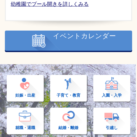
2026年6月26日
幼稚園でプール開きを詳しくみる
泉崎村公園施設長寿命化計画の公表について
2026年6月26日
泉崎ミニバスケットボールスポーツ少年団に激励金交付
イベントカレンダー
2026年6月26日
泉崎バレースポーツ少年団に激励金交付
2026年6月25日
総合事業サービスコードについて（R8.6更新）
2026年6月15日
第32回スポーツ協会長杯ＧＧ大会
2026年6月15日
令和8年度市町村対抗ゴルフ大会に出場する代表者が決
妊娠・出産
子育て・教育
入園・入学
定しました。
2026年6月11日
泉崎村農業委員会総会議事録
就職・退職
結婚・離婚
引越し
2026年6月10日
子ども・子育て支援金制度