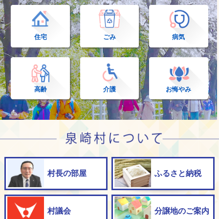
2026年6月1日
第1回泉崎村立学校 学校運営協議会
住宅
ごみ
病気
2026年5月28日
泉崎村そばスタンプラリー開催のお知らせ
2026年5月25日
令和8年度支部対抗ゴルフ大会
高齢
介護
お悔やみ
2026年5月7日
泉崎村農業委員及び農地利用最適化推進委員の最終公表
について
2026年4月27日
「ツキノワグマ出没特別注意報」の発令について（引き
上げ）
村長の部屋
ふるさと納税
2026年4月27日
出産祝金贈呈式
2026年4月22日
村議会
分譲地のご案内
令和9年度泉崎村職員（一般行政、幼稚園教諭）採用候