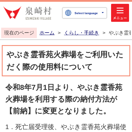
泉崎村公式ホームペ
Select language
現在のページ
ホーム
>
くらし・手続き
>
やぶき霊
やぶき霊香苑火葬場をご利用いた
だく際の使用料について
令和8年7月1日より、やぶき霊香苑
火葬場を利用する際の納付方法が
【前納】に変更となりました。
1．死亡届受理後、やぶき霊香苑火葬場使