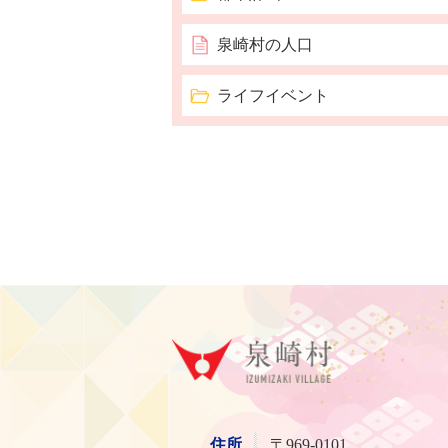
泉崎村の人口
ライフイベント
泉崎
住所
〒969-0101