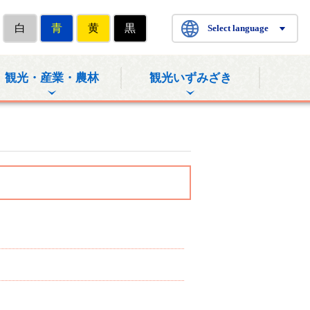
白
青
黄
黒
Select language
観光・産業・農林
観光いずみざき