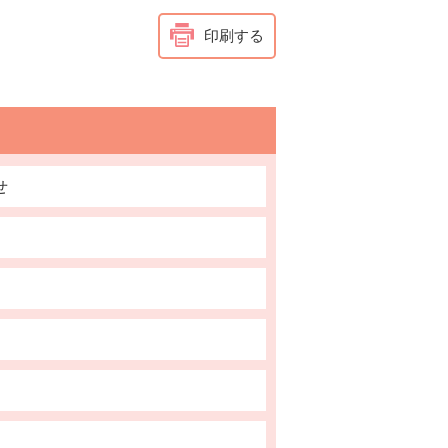
印刷する
せ