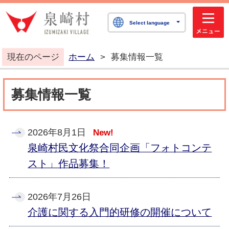
泉崎村公式ホームペ
Select language
現在のページ
ホーム
>
募集情報一覧
募集情報一覧
2026年8月1日
New!
泉崎村民文化祭合同企画「フォトコンテ
スト」作品募集！
2026年7月26日
介護に関する入門的研修の開催について