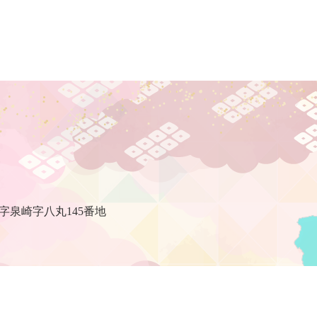
村
字泉崎字八丸145番地
泉崎村の天気
リン