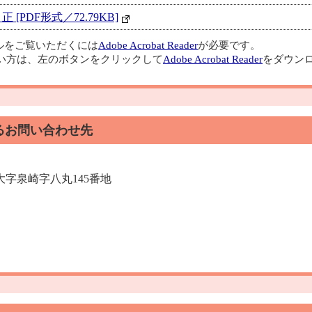
[PDF形式／72.79KB]
イルをご覧いただくには
Adobe Acrobat Reader
が必要です。
い方は、左のボタンをクリックして
Adobe Acrobat Reader
をダウンロ
るお問い合わせ先
村大字泉崎字八丸145番地