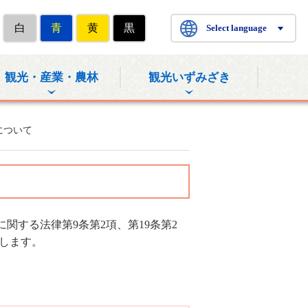
白
青
黄
黒
Select language
観光・産業・農林
観光いずみざき
について
する法律第9条第2項、第19条第2
たします。