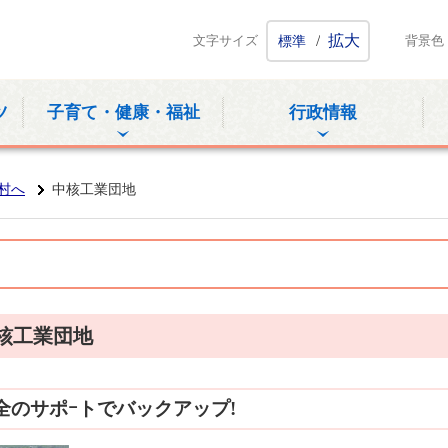
ホームページ
/
拡大
文字サイズ
標準
背景色
ツ
子育て・健康・福祉
行政情報
村へ
中核工業団地
中核工業団地
全のサポｰトでバックアップ!