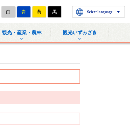
白
青
黄
黒
Select language
観光・産業・農林
観光いずみざき