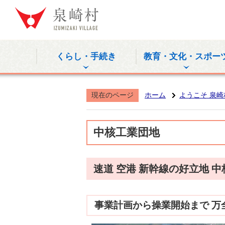
泉崎村公式
くらし・手続き
教育・文化・スポー
現在のページ
ホーム
ようこそ 泉崎
中核工業団地
速道 空港 新幹線の好立地 
事業計画から操業開始まで 万