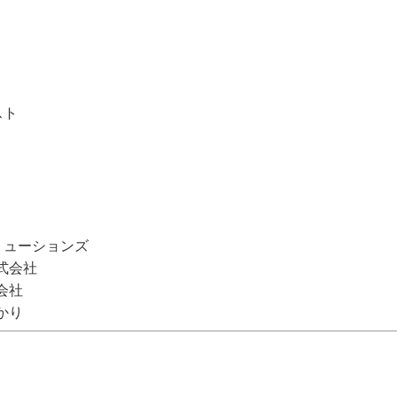
スト
リューションズ
式会社
会社
かり