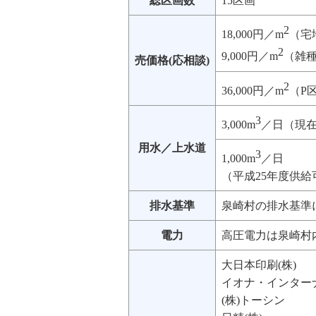
総区画数
15区画
2
18,000円／m
（宅
2
9,000円／m
（雑
売価格(応相談)
2
36,000円／m
（P
3
3,000m
／日（現
用水／上水道
3
1,000m
／日
（平成25年度供給
排水基準
泉崎村の排水基準
電力
高圧電力は泉崎村
大日本印刷(株)
イオナ・インターナ
(株)トーシン