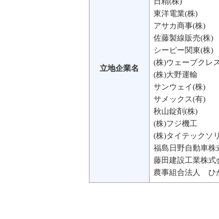
日精(株)
東洋電業(株)
アサカ商事(株)
佐藤製線販売(株)
シーピー関東(株)
(株)ウェーブクレ
立地企業名
(株)大野運輸
サンウェイ(株)
サメックス(有)
秋山錠剤(株)
(株)フジ機工
(
株)タイテックソ
福島日野自動車株
藤田建設工業株式
農事組合法人 ひ