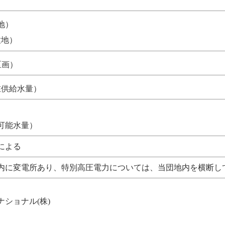
地）
種地）
区画）
在供給水量）
可能水量）
による
内に変電所あり、特別高圧電力については、当団地内を横断し
ショナル(株)