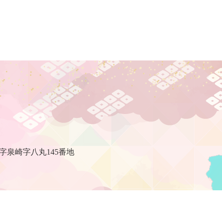
村
字泉崎字八丸145番地
泉崎村の天気
リン