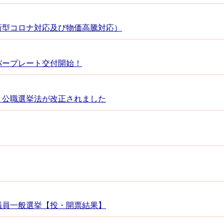
新型コロナ対応及び物価高騰対応）
バープレート交付開始！
、公職選挙法が改正されました
会議員一般選挙【投・開票結果】