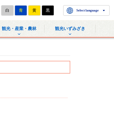
白
青
黄
黒
Select language
観光・産業・農林
観光いずみざき