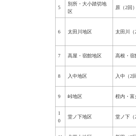
別所・大小踏切地
5
原（2回
区
6
太田川地区
太田川（
7
高屋・宿館地区
高根・宿
8
入中地区
入中（2
9
峠地区
桎内・富
1
堂ノ下地区
堂ノ下（
0