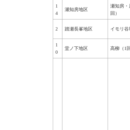
1
瀬知房・
瀬知房地区
4
回）
2
踏瀬長峯地区
イモリ谷
1
堂ノ下地区
高柳（1
0