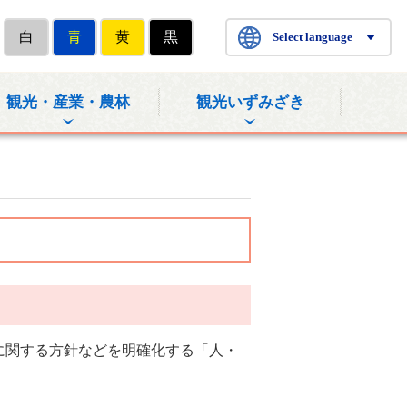
白
青
黄
黒
Select language
観光・産業・農林
観光いずみざき
に関する方針などを明確化する「人・