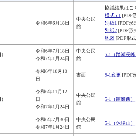
協議結果はこ
様式5-1
[PDF形
中央公民
）
令和6年6月18日
別紙1
[PDF形式
館
別紙2
[PDF形式
地図
[PDF形式
令和6年7月18日
中央公民
回）
5-1（踏瀬長
令和7年1月24日
館
令和6年10月10
）
書面
5-1変更
[PDF形
日
令和6年11月12
中央公民
回）
日
5-1（踏瀬西）
館
令和7年1月24日
令和6年7月30日
中央公民
）
5-1（休場山）
令和7年1月24日
館