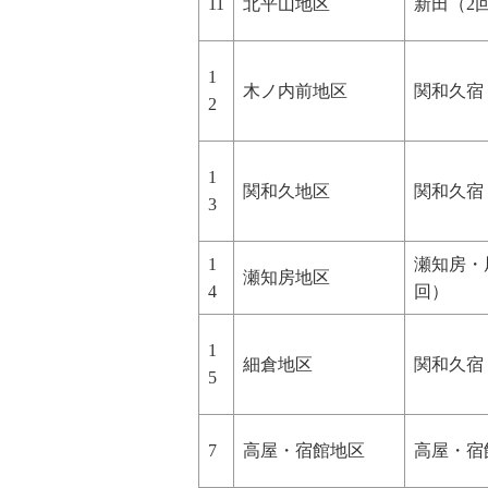
11
北平山地区
新田（2
1
木ノ内前地区
関和久宿
2
1
関和久地区
関和久宿
3
1
瀬知房・
瀬知房地区
4
回）
1
細倉地区
関和久宿
5
7
高屋・宿館地区
高屋・宿