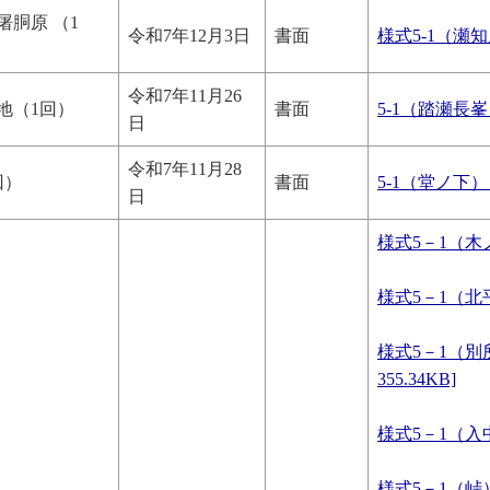
屠胴原 （1
令和7年12月3日
書面
様式5-1（瀬知房
令和7年11月26
地（1回）
書面
5-1（踏瀬長峯）
日
令和7年11月28
回）
書面
5-1（堂ノ下）（
日
様式5－1（木ノ内
様式5－1（北平山
様式5－1（別
355.34KB]
様式5－1（入中）
様式5－1（峠） 