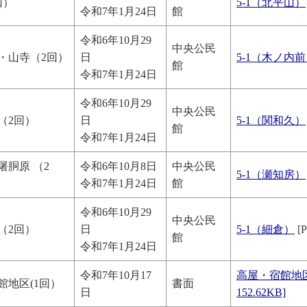
回）
5-1（北平山）
令和7年1月24日
館
令和6年10月29
中央公民
・山寺（2回）
日
5-1（木ノ内
館
令和7年1月24日
令和6年10月29
中央公民
（2回）
日
5-1（関和久）
館
令和7年1月24日
屠胴原 （2
令和6年10月8日
中央公民
5-1（瀬知房）
令和7年1月24日
館
令和6年10月29
中央公民
（2回）
日
5-1（細倉）
[
館
令和7年1月24日
令和7年10月17
高屋・宿館地区5
館地区(1回）
書面
日
152.62KB]