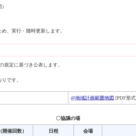
間）
ため、実行・随時更新します。
項の規定に基づき公表します。
おりです。
@地域計画範囲地図
[PDF形式
〇協議の場
（開催回数）
日程
会場