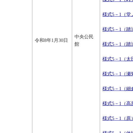
様式5－1（堂ノ下
様式5－1（踏瀬長
中央公民
令和8年1月30日
館
様式5－1（踏瀬西
様式5－1（太田川
様式5－1（瀬知房
様式5－1（細倉）
様式5－1（高屋
様式5－1（原） 