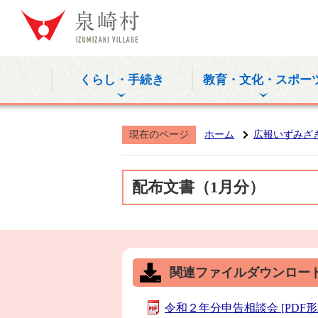
泉崎村公式
くらし・手続き
教育・文化・スポー
現在のページ
ホーム
広報いずみざ
配布文書（1月分）
関連ファイルダウンロー
令和２年分申告相談会 [PDF形式