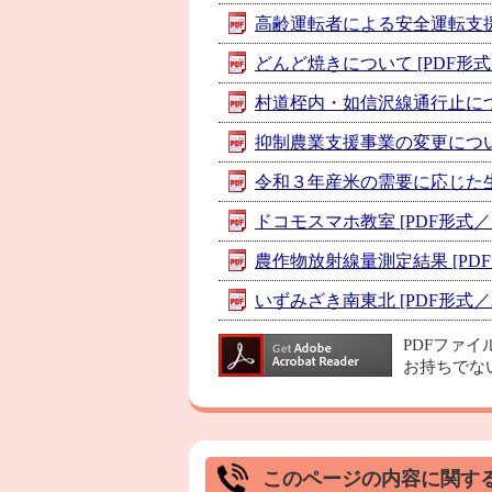
高齢運転者による安全運転支援装置
どんど焼きについて [PDF形式／6
村道桎内・如信沢線通行止について 
抑制農業支援事業の変更について [
令和３年産米の需要に応じた生産・
ドコモスマホ教室 [PDF形式／51
農作物放射線量測定結果 [PDF形
いずみざき南東北 [PDF形式／2.
PDFファ
お持ちでな
このページの内容に関す