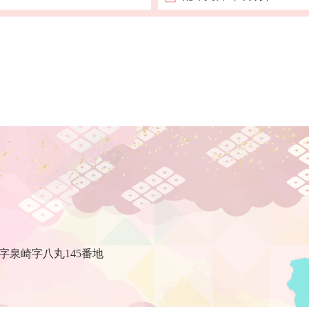
村
字泉崎字八丸145番地