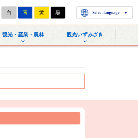
白
青
黄
黒
Select language
観光・産業・農林
観光いずみざき