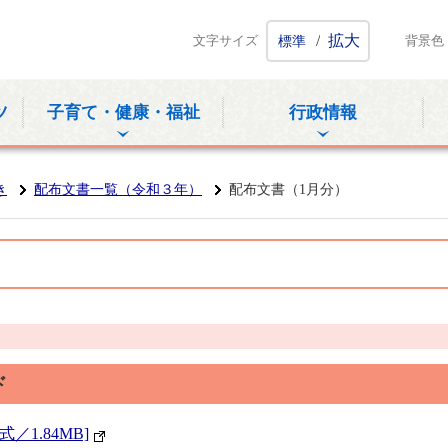
ホームページ
/
拡大
文字サイズ
標準
背景色
ツ
子育て・健康・福祉
行政情報
き
配布文書一覧（令和３年）
配布文書（1月分）
ド
／1.84MB]