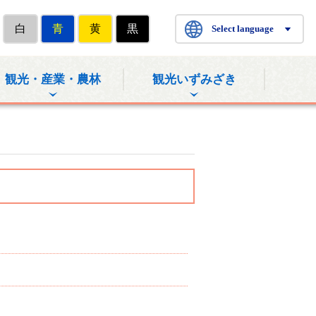
白
青
黄
黒
Select language
観光・産業・農林
観光いずみざき