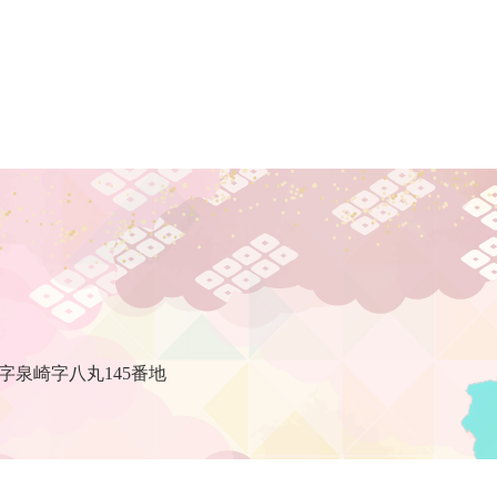
村
字泉崎字八丸145番地