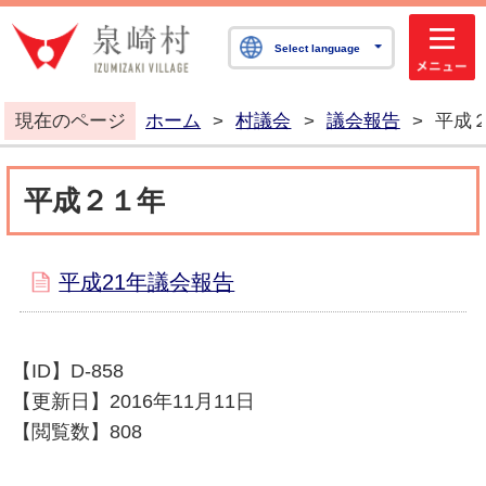
泉崎村公式ホームペ
Select language
現在のページ
ホーム
>
村議会
>
議会報告
>
平成
平成２１年
平成21年議会報告
【ID】
D-858
【更新日】
2016年11月11日
【閲覧数】
808