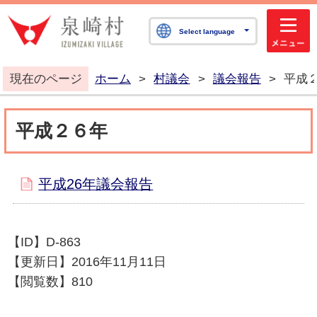
泉崎村公式ホームペ
Select language
現在のページ
ホーム
>
村議会
>
議会報告
>
平成
平成２６年
平成26年議会報告
【ID】
D-863
【更新日】
2016年11月11日
【閲覧数】
810