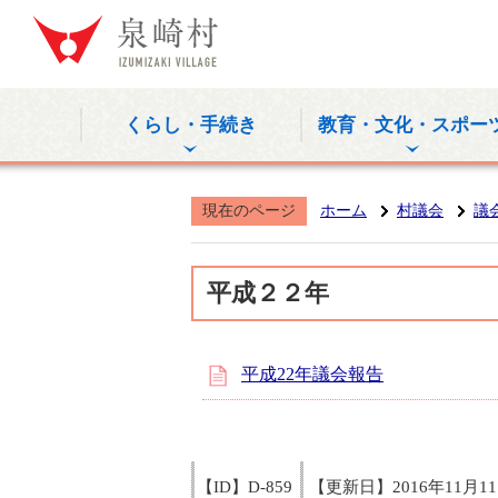
泉崎村公式
くらし・手続き
教育・文化・スポー
現在のページ
ホーム
村議会
議
平成２２年
平成22年議会報告
【ID】
D-859
【更新日】
2016年11月1