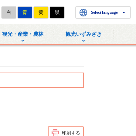
白
青
黄
黒
Select language
観光・産業・農林
観光いずみざき
印刷する