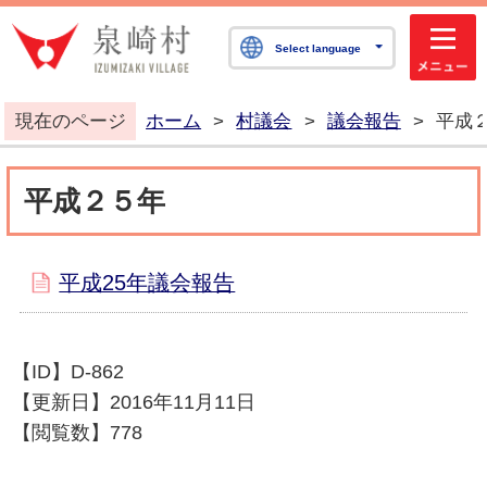
泉崎村公式ホームペ
Select language
現在のページ
ホーム
>
村議会
>
議会報告
>
平成
平成２５年
平成25年議会報告
【ID】
D-862
【更新日】
2016年11月11日
【閲覧数】
778