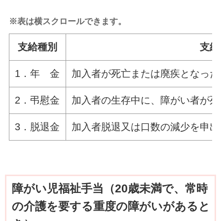
※表は横スクロールできます。
支給種別
支給
1．年 金
加入者が死亡または廃疾となった
2．弔慰金
加入者の生存中に、障がい者が死
3．脱退金
加入者脱退又は口数の減少を申出
障がい児福祉手当（20歳未満で、常時
の介護を要する重度の障がいがあると