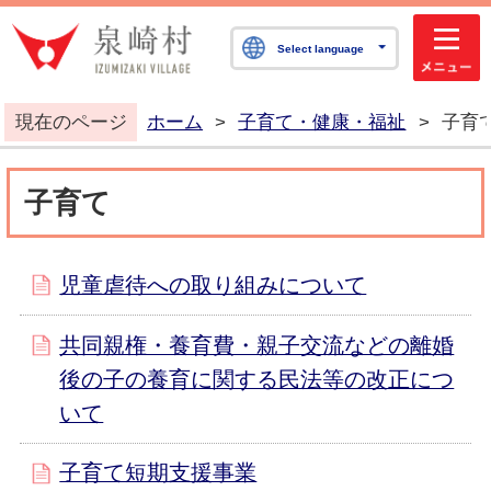
泉崎村公式ホームペ
Select language
現在のページ
ホーム
>
子育て・健康・福祉
>
子育
子育て
児童虐待への取り組みについて
共同親権・養育費・親子交流などの離婚
後の子の養育に関する民法等の改正につ
いて
子育て短期支援事業